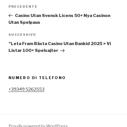
Navigazione
PRECEDENTE
Articolo
articoli
precedente:
Casino Utan Svensk Licens 50+ Nya Casinon
Utan Spelpaus ️
SUCCESSIVO
Articolo
successivo
“Leta Fram Bästa Casino Utan Bankid 2025 > Vi
Listar 100+ Spelsajter
NUMERO DI TELEFONO
+39349 5262553
Proudly powered by WordPress