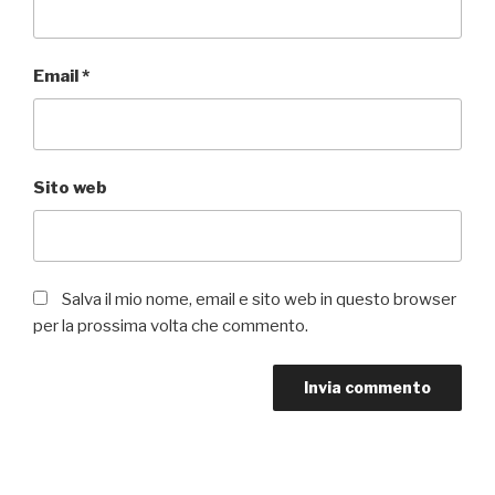
Email
*
Sito web
Salva il mio nome, email e sito web in questo browser
per la prossima volta che commento.