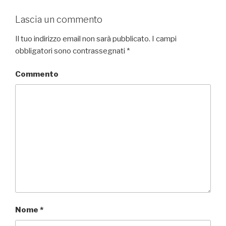
Lascia un commento
Il tuo indirizzo email non sarà pubblicato.
I campi
obbligatori sono contrassegnati
*
Commento
Nome
*